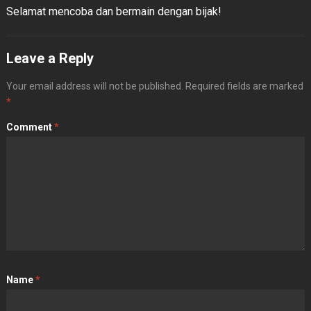
Selamat mencoba dan bermain dengan bijak!
Leave a Reply
Your email address will not be published.
Required fields are marked
*
Comment
*
Name
*