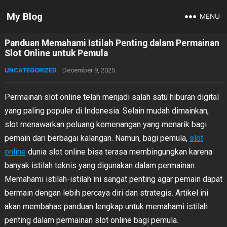
My Blog
MENU
Panduan Memahami Istilah Penting dalam Permainan
Slot Online untuk Pemula
UNCATEGORIZED
December 9, 2025
Permainan slot online telah menjadi salah satu hiburan digital
yang paling populer di Indonesia. Selain mudah dimainkan,
slot menawarkan peluang kemenangan yang menarik bagi
pemain dari berbagai kalangan. Namun, bagi pemula,
slot
online
dunia slot online bisa terasa membingungkan karena
banyak istilah teknis yang digunakan dalam permainan.
Memahami istilah-istilah ini sangat penting agar pemain dapat
bermain dengan lebih percaya diri dan strategis. Artikel ini
akan membahas panduan lengkap untuk memahami istilah
penting dalam permainan slot online bagi pemula.