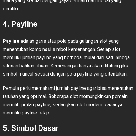
mana yang sesuai dengan gaya bermain dan modal yang
dimiliki.
4. Payline
Payline
adalah garis atau pola pada gulungan slot yang
menentukan kombinasi simbol kemenangan. Setiap slot
memiliki jumlah payline yang berbeda, mulai dari satu hingga
ratusan bahkan ribuan. Kemenangan hanya akan dihitung jika
simbol muncul sesuai dengan pola payline yang ditentukan.
Pemula perlu memahami jumlah payline agar bisa menentukan
taruhan yang optimal. Beberapa slot memungkinkan pemain
memilih jumlah payline, sedangkan slot modern biasanya
memiliki payline tetap.
5. Simbol Dasar