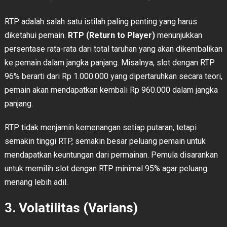
RTP adalah salah satu istilah paling penting yang harus
diketahui pemain.
RTP (Return to Player)
menunjukkan
persentase rata-rata dari total taruhan yang akan dikembalikan
ke pemain dalam jangka panjang. Misalnya, slot dengan RTP
96% berarti dari Rp 1.000.000 yang dipertaruhkan secara teori,
pemain akan mendapatkan kembali Rp 960.000 dalam jangka
panjang.
RTP tidak menjamin kemenangan setiap putaran, tetapi
semakin tinggi RTP, semakin besar peluang pemain untuk
mendapatkan keuntungan dari permainan. Pemula disarankan
untuk memilih slot dengan RTP minimal 95% agar peluang
menang lebih adil.
3. Volatilitas (Varians)