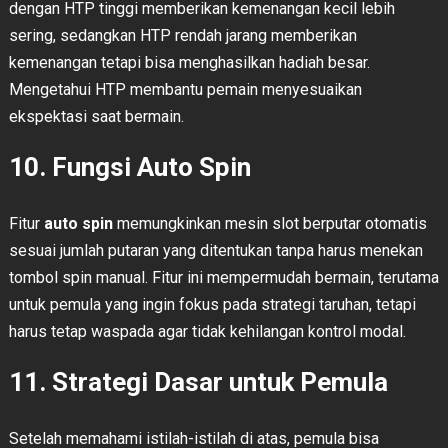
dengan HTP tinggi memberikan kemenangan kecil lebih
sering, sedangkan HTP rendah jarang memberikan
kemenangan tetapi bisa menghasilkan hadiah besar.
Mengetahui HTP membantu pemain menyesuaikan
ekspektasi saat bermain.
10. Fungsi Auto Spin
Fitur
auto spin
memungkinkan mesin slot berputar otomatis
sesuai jumlah putaran yang ditentukan tanpa harus menekan
tombol spin manual. Fitur ini mempermudah bermain, terutama
untuk pemula yang ingin fokus pada strategi taruhan, tetapi
harus tetap waspada agar tidak kehilangan kontrol modal.
11. Strategi Dasar untuk Pemula
Setelah memahami istilah-istilah di atas, pemula bisa